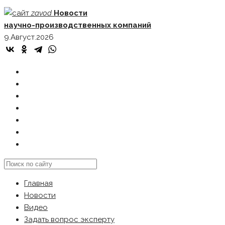
Skip
zavod
Новости
to
научно-производственных компаний
content
9.Август.2026
ГЛАВНАЯ
НОВОСТИ
ВИДЕО
ЗАДАТЬ ВОПРОС ЭКСПЕРТУ
РЕКЛАМОДАТЕЛЯМ
КАРТА САЙТА
Search
this
Главная
website
Новости
Видео
Задать вопрос эксперту