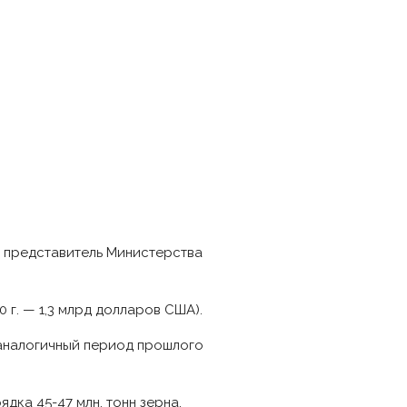
л представитель Министерства
0 г. — 1,3 млрд долларов США).
а аналогичный период прошлого
ка 45-47 млн. тонн зерна.