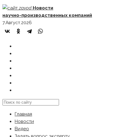
Skip
zavod
Новости
to
научно-производственных компаний
content
7.Август.2026
ГЛАВНАЯ
НОВОСТИ
ВИДЕО
ЗАДАТЬ ВОПРОС ЭКСПЕРТУ
РЕКЛАМОДАТЕЛЯМ
КАРТА САЙТА
Search
this
Главная
website
Новости
Видео
Задать вопрос эксперту