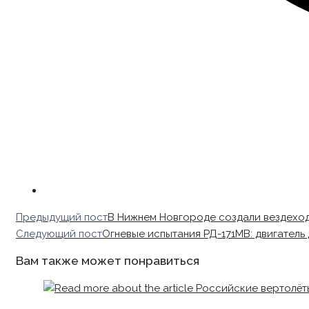
Read
Предыдущий пост
В Нижнем Новгороде создали вездеход
more
Следующий пост
Огневые испытания РД-171МВ: двигатель
articles
Вам также может понравиться