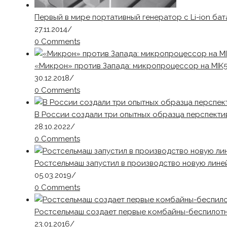
Первый в мире портативный генератор с Li-ion ба
27.11.2014
/
0 Comments
«Микрон» против Запада: микропроцессор на MIK
30.12.2018
/
0 Comments
В России создали три опытных образца перспекти
28.10.2022
/
0 Comments
Ростсельмаш запустил в производство новую лине
05.03.2019
/
0 Comments
Ростсельмаш создает первые комбайны-беспилот
23.01.2016
/