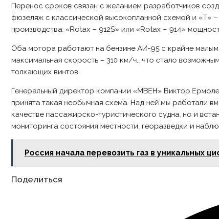
Перенос сроков связан с желанием разработчиков созд
фюзеляж с классической высокопланной схемой и «Т» –
производства: «Rotax – 912S» или «Rotax – 914» мощност
Оба мотора работают на бензине АИ-95 с крайне малым 
максимальная скорость – 310 км/ч., что стало возможн
толкающих винтов.
Генеральный директор компании «MBEH» Виктор Ермолен
принята такая необычная схема. Над ней мы работали вм
качестве пассажирско-туристического судна, но и вста
мониторинга состояния местности, георазведки и наблю
Россия начала перевозить газ в уникальных ц
Share
Поделиться
this
content
Opens
in