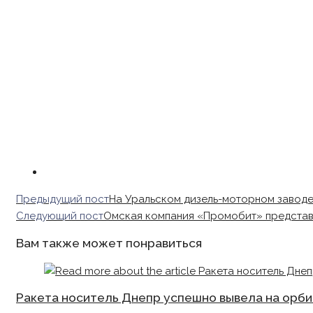
Read
Предыдущий пост
На Уральском дизель-моторном заводе
more
Следующий пост
Омская компания «Промобит» представи
articles
Вам также может понравиться
Ракета носитель Днепр успешно вывела на орбит