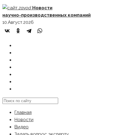
Skip
zavod
Новости
to
научно-производственных компаний
content
10.Август.2026
ГЛАВНАЯ
НОВОСТИ
ВИДЕО
ЗАДАТЬ ВОПРОС ЭКСПЕРТУ
РЕКЛАМОДАТЕЛЯМ
КАРТА САЙТА
Search
this
Главная
website
Новости
Видео
Задать вопрос эксперту