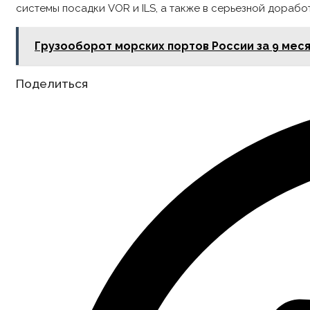
системы посадки VOR и ILS, а также в серьезной дорабо
Грузооборот морских портов России за 9 месяц
Share
Поделиться
this
content
Opens
in
a
new
window