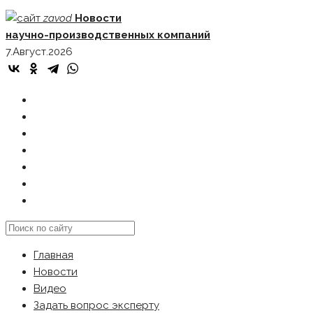
Skip
zavod
Новости
to
научно-производственных компаний
content
7.Август.2026
ГЛАВНАЯ
НОВОСТИ
ВИДЕО
ЗАДАТЬ ВОПРОС ЭКСПЕРТУ
РЕКЛАМОДАТЕЛЯМ
КАРТА САЙТА
Search
this
Главная
website
Новости
Видео
Задать вопрос эксперту