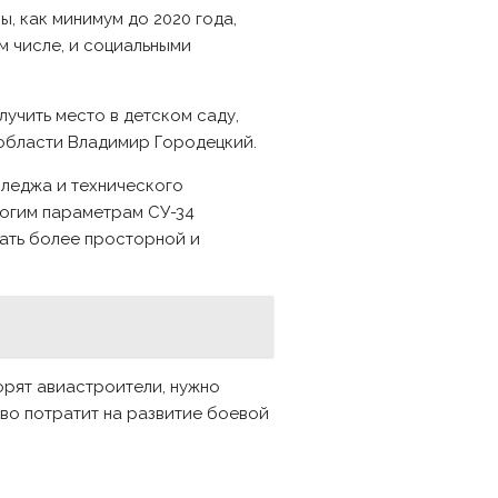
, как минимум до 2020 года,
м числе, и социальными
учить место в детском саду,
 области Владимир Городецкий.
лледжа и технического
многим параметрам СУ-34
лать более просторной и
орят авиастроители, нужно
тво потратит на развитие боевой