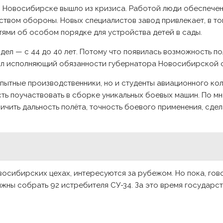
Новосибирске вышло из кризиса. Работой люди обеспечены
ством обороны. Новых специалистов завод привлекает, в то
тями об особом порядке для устройства детей в сады.
л — с 44 до 40 лет. Потому что появилась возможность пол
чнил исполняющий обязанности губернатора Новосибирской
 опытные производственники, но и студенты авиационного ко
ость поучаствовать в сборке уникальных боевых машин. По 
ичить дальность полёта, точность боевого применения, сде
сибирских цехах, интересуются за рубежом. Но пока, гов
лжны собрать 92 истребителя СУ-34. За это время государс