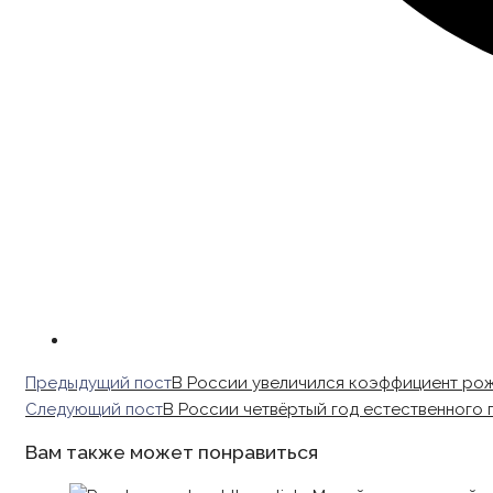
Read
Предыдущий пост
В России увеличился коэффициент ро
more
Следующий пост
В России четвёртый год естественного
articles
Вам также может понравиться