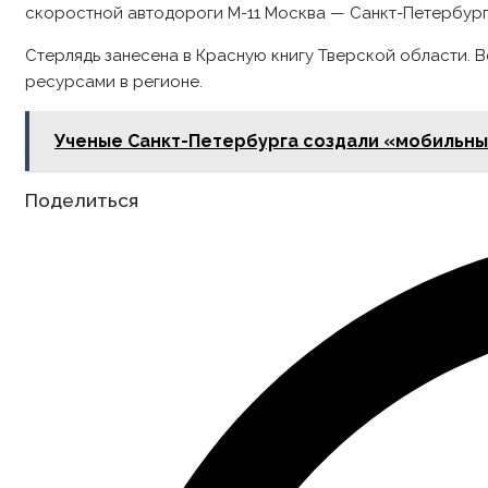
скоростной автодороги М-11 Москва — Санкт-Петербург
Стерлядь занесена в Красную книгу Тверской области. 
ресурсами в регионе.
Ученые Санкт-Петербурга создали «мобильн
Share
Поделиться
this
content
Opens
in
a
new
window