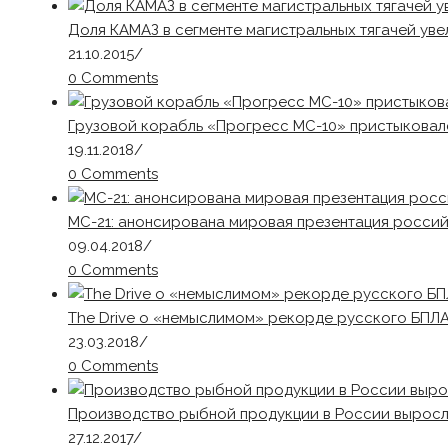
Доля КАМАЗ в сегменте магистральных тягачей уве
21.10.2015
/
0 Comments
Грузовой корабль «Прогресс МС-10» пристыковал
19.11.2018
/
0 Comments
МС-21: анонсирована мировая презентация росси
09.04.2018
/
0 Comments
The Drive о «немыслимом» рекорде русского БПЛА
23.03.2018
/
0 Comments
Производство рыбной продукции в России выросло 
27.12.2017
/