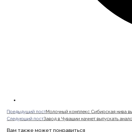
Read
Предыдущий пост
Молочный комплекс Сибирская нива в
more
Следующий пост
Завод в Чувашии начнет выпускать анал
articles
Вам также может понравиться