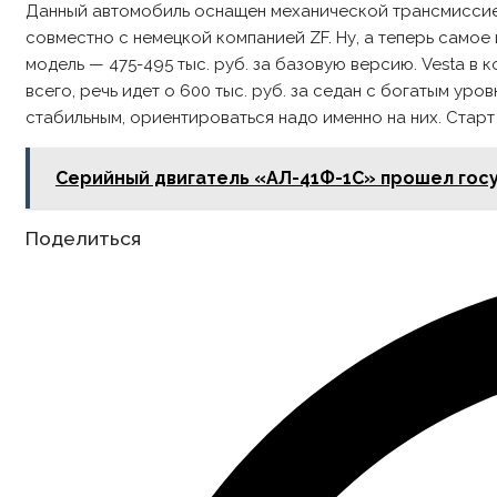
Данный автомобиль оснащен механической трансмиссией
совместно с немецкой компанией ZF. Ну, а теперь самое 
модель — 475-495 тыс. руб. за базовую версию. Vesta в
всего, речь идет о 600 тыс. руб. за седан с богатым ур
стабильным, ориентироваться надо именно на них. Старт 
Серийный двигатель «АЛ-41Ф-1С» прошел гос
Share
Поделиться
this
content
Opens
in
a
new
window