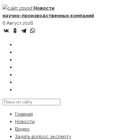
Skip
zavod
Новости
to
научно-производственных компаний
content
6.Август.2026
ГЛАВНАЯ
НОВОСТИ
ВИДЕО
ЗАДАТЬ ВОПРОС ЭКСПЕРТУ
РЕКЛАМОДАТЕЛЯМ
КАРТА САЙТА
Search
this
Главная
website
Новости
Видео
Задать вопрос эксперту