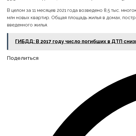
В целом за 11 месяцев 2021 года возведено 8,5 тыс. мно
млн новых квартир. Общая площадь жилья в домах, постр
введенного жилья.
ГИБДД: В 2017 году число погибших в ДТП сниз
Share
Поделиться
this
content
Opens
in
a
new
window