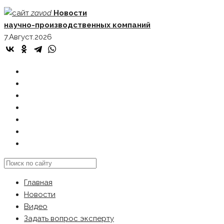
Skip
zavod
Новости
to
научно-производственных компаний
content
7.Август.2026
ГЛАВНАЯ
НОВОСТИ
ВИДЕО
ЗАДАТЬ ВОПРОС ЭКСПЕРТУ
РЕКЛАМОДАТЕЛЯМ
КАРТА САЙТА
Search
this
Главная
website
Новости
Видео
Задать вопрос эксперту