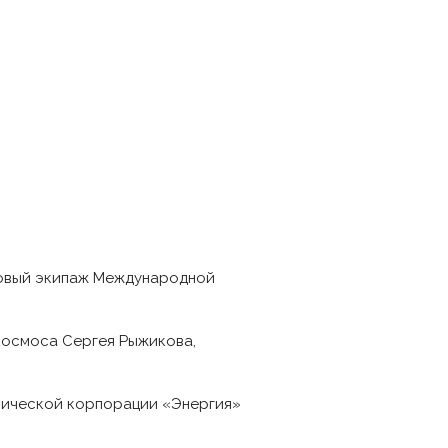
новый экипаж Международной
скосмоса Сергея Рыжикова,
мической корпорации «Энергия»