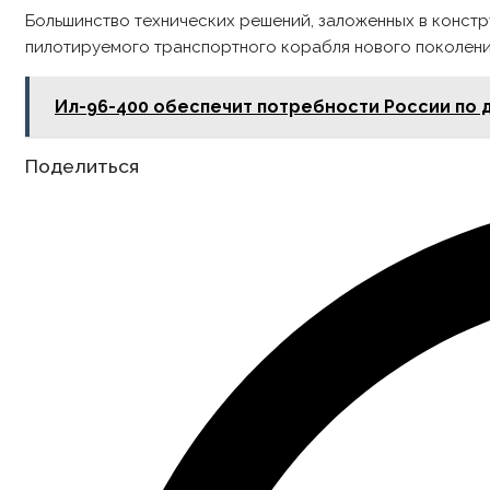
Большинство технических решений, заложенных в конст
пилотируемого транспортного корабля нового поколени
Ил-96-400 обеспечит потребности России по
Share
Поделиться
this
content
Opens
in
a
new
window