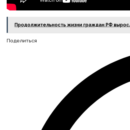
Продолжительность жизни граждан РФ вырос
Share
Поделиться
this
content
Opens
in
a
new
window