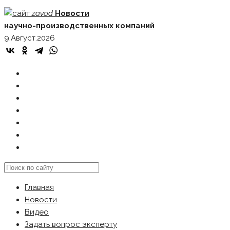
Skip
zavod
Новости
to
научно-производственных компаний
content
9.Август.2026
ГЛАВНАЯ
НОВОСТИ
ВИДЕО
ЗАДАТЬ ВОПРОС ЭКСПЕРТУ
РЕКЛАМОДАТЕЛЯМ
КАРТА САЙТА
Search
this
Главная
website
Новости
Видео
Задать вопрос эксперту