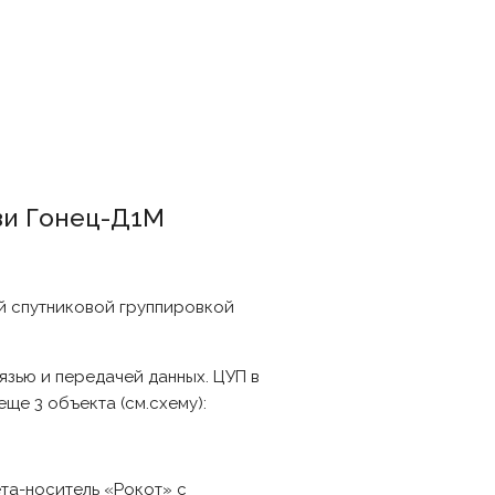
зи Гонец-Д1М
й спутниковой группировкой
язью и передачей данных. ЦУП в
ще 3 объекта (см.схему):
ета-носитель «Рокот» с