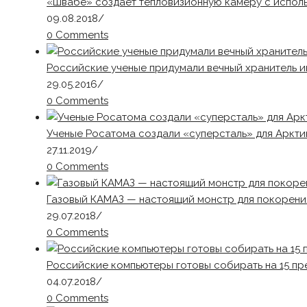
«Швабе» создает тепловизионную камеру с испол
09.08.2018
/
0 Comments
Российские ученые придумали вечный хранитель 
29.05.2016
/
0 Comments
Ученые Росатома создали «суперсталь» для Аркти
27.11.2019
/
0 Comments
Газовый КАМАЗ — настоящий монстр для покорен
29.07.2018
/
0 Comments
Российские компьютеры готовы собирать на 15 пр
04.07.2018
/
0 Comments