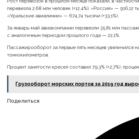
Рост перевозок в прошлом месяце показали, в частност
перевезла 2,68 млн человек (+12,4%), «Россия» — 916,12 т
«Уральские авиалинии» — 674,74 тысячи (+33,1%).
За январь-май авиакомпании перевезли 35,81 млн пассаж
с аналогичным периодом прошлого года — 22,1%.
Пассажирооборот за первые пять месяцев увеличился на 
тоннокилометров.
Процент занятости кресел составил 79,3% (+2,7%), процен
Грузооборот морских портов за 2019 год вырос
Share
Поделиться
this
content
Opens
in
a
new