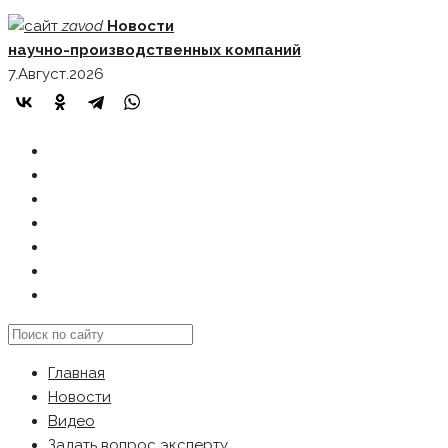
Skip
zavod
Новости
to
научно-производственных компаний
content
7.Август.2026
ГЛАВНАЯ
НОВОСТИ
ВИДЕО
ЗАДАТЬ ВОПРОС ЭКСПЕРТУ
РЕКЛАМОДАТЕЛЯМ
КАРТА САЙТА
Search
this
Главная
website
Новости
Видео
Задать вопрос эксперту