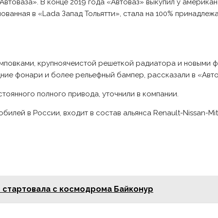
Автоваза». В конце 2019 года «Автоваз» выкупил у америка
анная в «Lada Запад Тольятти», стала на 100% принадлежат
мповками, крупноячеистой решеткой радиатора и новыми фа
дние фонари и более рельефный бампер, рассказали в «Авто
тоянного полного привода, уточнили в компании.
илей в России, входит в состав альянса Renault-Nissan-Mit
о стартовала с космодрома Байконур