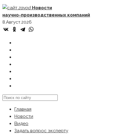
Skip
zavod
Новости
to
научно-производственных компаний
content
8.Август.2026
ГЛАВНАЯ
НОВОСТИ
ВИДЕО
ЗАДАТЬ ВОПРОС ЭКСПЕРТУ
РЕКЛАМОДАТЕЛЯМ
КАРТА САЙТА
Search
this
Главная
website
Новости
Видео
Задать вопрос эксперту