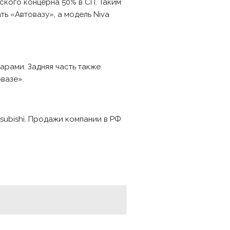
нского концерна 50% в СП. Таким
ь «Автовазу», а модель Niva
рами. Задняя часть также
вазе».
subishi. Продажи компании в РФ