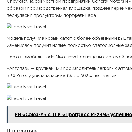
Chevrolet на совместном предприятии General Motors и «
образом производственная площадка, позднее переименов
вернулась в продуктовый портфель Lada.
Модель получила новый капот с более объемными вышта
изменилась, получив новые, полностью светодиодные за
Все автомобили Lada Niva Travel оснащены системой пос
«Автоваз» — крупнейший производитель легковых автомоб
в 2019 году увеличились на 1%, до 362,4 тыс. машин.
РН «Союз-У» с ТГК «Прогресс М-28М» успешн
Share
Поделиться