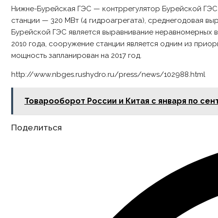
Нижне-Бурейская ГЭС — контррегулятор Бурейской ГЭС,
станции — 320 МВт (4 гидроагрегата), среднегодовая вы
Бурейской ГЭС является выравнивание неравномерных в
2010 года, сооружение станции является одним из при
мощность запланирован на 2017 год.
http://www.nbges.rushydro.ru/press/news/102988.html
Товарооборот России и Китая с января по сен
Share
Поделиться
this
content
Opens
in
a
new
window