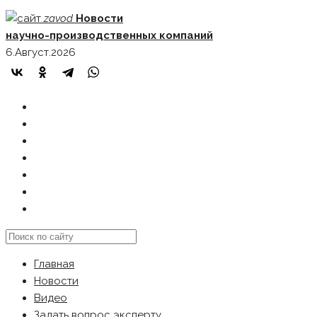
Skip
zavod
Новости
to
научно-производственных компаний
content
6.Август.2026
ГЛАВНАЯ
НОВОСТИ
ВИДЕО
ЗАДАТЬ ВОПРОС ЭКСПЕРТУ
РЕКЛАМОДАТЕЛЯМ
КАРТА САЙТА
Search
this
Главная
website
Новости
Видео
Задать вопрос эксперту