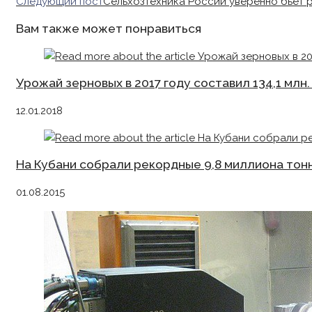
more
Следующий пост
Сельхозтехника России уверенно бьет 
articles
Вам также может понравиться
Урожай зерновых в 2017 году составил 134,1 млн.
12.01.2018
На Кубани собрали рекордные 9,8 миллиона тон
01.08.2015