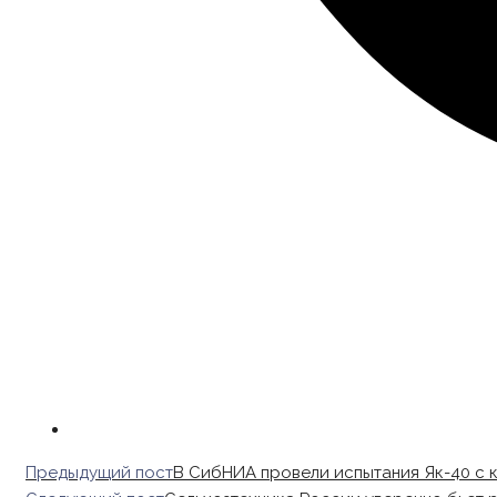
Read
Предыдущий пост
В СибНИА провели испытания Як-40 с 