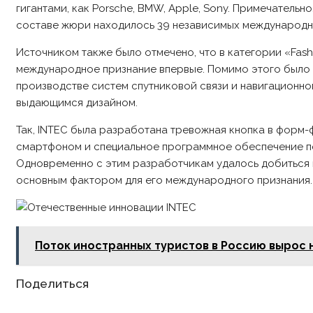
гигантами, как Porsche, BMW, Apple, Sony. Примечательно
составе жюри находилось 39 независимых международн
Источником также было отмечено, что в категории «Fashio
международное признание впервые. Помимо этого было 
производстве систем спутниковой связи и навигационно
выдающимся дизайном.
Так, INTEC была разработана тревожная кнопка в форм-
смартфоном и специальное программное обеспечение поз
Одновременно с этим разработчикам удалось добиться в
основным фактором для его международного признания.
Поток иностранных туристов в Россию вырос н
Share
Поделиться
this
content
Opens