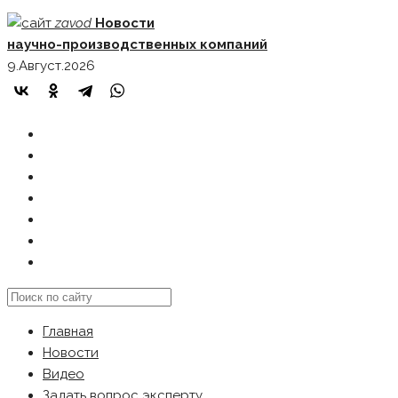
Skip
zavod
Новости
to
научно-производственных компаний
content
9.Август.2026
ГЛАВНАЯ
НОВОСТИ
ВИДЕО
ЗАДАТЬ ВОПРОС ЭКСПЕРТУ
РЕКЛАМОДАТЕЛЯМ
КАРТА САЙТА
Search
this
Главная
website
Новости
Видео
Задать вопрос эксперту