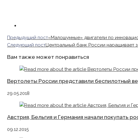
Read
Предыдущий пост
«Малошумные» двигатели по инноваци
more
Следующий пост
Центральный банк России наращивает з
articles
Вам также может понравиться
Вертолеты России представили беспилотный в
29.05.2018
Австрия, Бельгия и Германия начали покупать р
09.12.2015