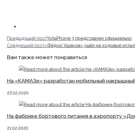
Read
Предыдущий пост
YotaPhone 3 представлен официально
more
Следующий пост
«Фёдор Ушаков» ушёл на ходовые испы
articles
Вам также может понравиться
На «КАМАЗе» разработан мобильный накрышный
27.02.2020
На фабрике бортового питания в аэропорту «Д
21.02.2020