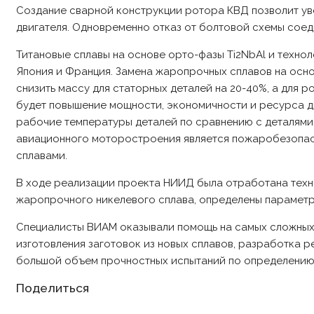
Создание сварной конструкции ротора КВД позволит уве
двигателя. Одновременно отказ от болтовой схемы соед
Титановые сплавы на основе орто-фазы Ti2NbAl и технол
Япония и Франция. Замена жаропрочных сплавов на основе 
снизить массу для статорных деталей на 20-40%, а для 
будет повышение мощности, экономичности и ресурса дв
рабочие температуры деталей по сравнению с деталями
авиационного моторостроения является пожаробезопас
сплавами.
В ходе реализации проекта НИИД была отработана техно
жаропрочного никелевого сплава, определены парамет
Специалисты ВИАМ оказывали помощь на самых сложных 
изготовления заготовок из новых сплавов, разработка
большой объем прочностных испытаний по определению 
Share
Поделиться
this
content