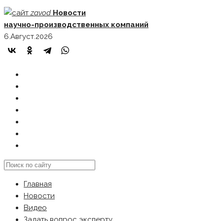
Skip
zavod
Новости
to
научно-производственных компаний
content
6.Август.2026
ГЛАВНАЯ
НОВОСТИ
ВИДЕО
ЗАДАТЬ ВОПРОС ЭКСПЕРТУ
РЕКЛАМОДАТЕЛЯМ
КАРТА САЙТА
Search
this
Главная
website
Новости
Видео
Задать вопрос эксперту