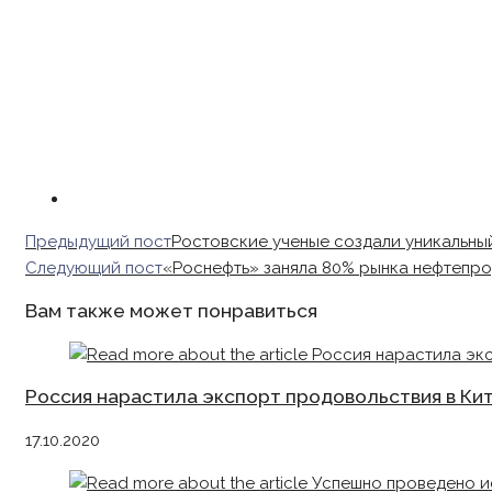
Read
Предыдущий пост
Ростовские ученые создали уникальны
more
Следующий пост
«Роснефть» заняла 80% рынка нефтепр
articles
Вам также может понравиться
Россия нарастила экспорт продовольствия в Кит
17.10.2020