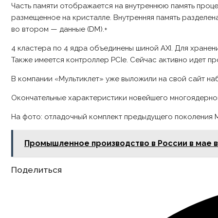
Часть памяти отображается на внутреннюю память проц
размещенное на кристалле. Внутренняя память разделен
во втором — данные (DM).+
4 кластера по 4 ядра объединены шиной AXI. Для хране
Также имеется контроллер PCIe. Сейчас активно идет п
В компании «Мультиклет» уже выложили на свой сайт наб
Окончательные характеристики новейшего многоядерного M
На фото: отладочный комплект предыдущего поколения Mu
Промышленное производство в России в мае в
Share
Поделиться
this
content
Opens
in
a