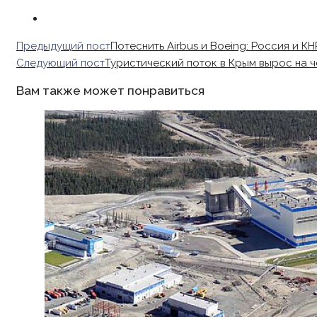
Read
Предыдущий пост
Потеснить Airbus и Boeing: Россия и 
more
Следующий пост
Туристический поток в Крым вырос на ч
articles
Вам также может понравиться