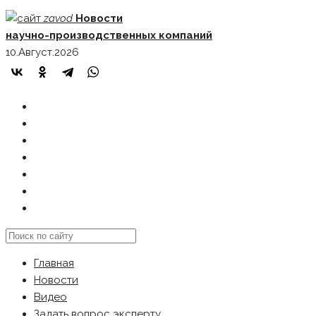
Skip
zavod
Новости
to
научно-производственных компаний
content
10.Август.2026
ГЛАВНАЯ
НОВОСТИ
ВИДЕО
ЗАДАТЬ ВОПРОС ЭКСПЕРТУ
РЕКЛАМОДАТЕЛЯМ
КАРТА САЙТА
Search
this
Главная
website
Новости
Видео
Задать вопрос эксперту