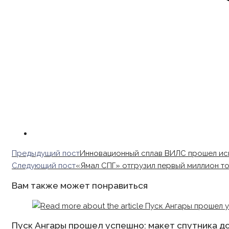
Read
Предыдущий пост
Инновационный сплав ВИЛС прошел исп
more
Следующий пост
«Ямал СПГ» отгрузил первый миллион то
articles
Вам также может понравиться
Пуск Ангары прошел успешно: макет спутника до