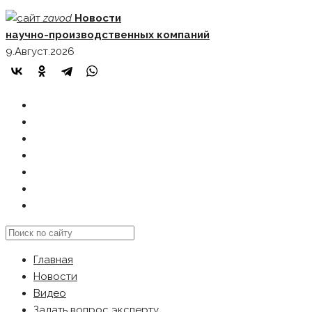
Skip
zavod
Новости
to
научно-производственных компаний
content
9.Август.2026
ГЛАВНАЯ
НОВОСТИ
ВИДЕО
ЗАДАТЬ ВОПРОС ЭКСПЕРТУ
РЕКЛАМОДАТЕЛЯМ
КАРТА САЙТА
Search
this
Главная
website
Новости
Видео
Задать вопрос эксперту