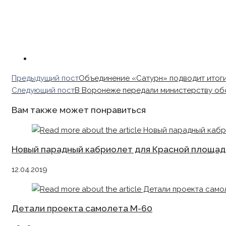
Read
Предыдущий пост
Объединение «Сатурн» подводит итоги
more
Следующий пост
В Воронеже передали министерству об
articles
Вам также может понравиться
Новый парадный кабриолет для Красной площад
12.04.2019
Детали проекта самолета М-60