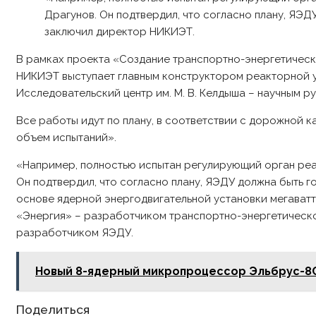
Драгунов. Он подтвердил, что согласно плану, ЯЭДУ 
заключил директор НИКИЭТ.
В рамках проекта «Создание транспортно-энергетическ
НИКИЭТ выступает главным конструктором реакторной у
Исследовательский центр им. М. В. Келдыша – научным 
Все работы идут по плану, в соответствии с дорожной 
объем испытаний».
«Например, полностью испытан регулирующий орган ре
Он подтвердил, что согласно плану, ЯЭДУ должна быть г
основе ядерной энергодвигательной установки мегават
«Энергия» – разработчиком транспортно-энергетическог
разработчиком ЯЭДУ.
Новый 8-ядерный микропроцессор Эльбрус-8С
Share
Поделиться