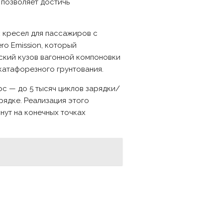
 позволяет достичь
х кресел для пассажиров с
o Emission, который
ский кузов вагонной компоновки
катафорезного грунтования.
 — до 5 тысяч циклов зарядки/
рядке. Реализация этого
нут на конечных точках