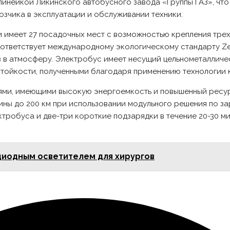
инейкой Ликинского автобусного завода «Группы ГАЗ», что
зчика в эксплуатации и обслуживании техники.
 имеет 27 посадочных мест с возможностью крепления тре
тветствует международному экологическому стандарту Zer
 в атмосферу. Электробус имеет несущий цельнометалличе
тойкости, полученными благодаря применению технологии 
ми, имеющими высокую энергоемкость и повышенный ресурс
ины до 200 км при использовании модульного решения по за
тробуса и две-три короткие подзарядки в течение 20-30 ми
диодным осветителем для хирургов