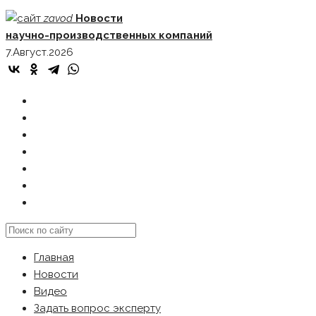
Skip
zavod
Новости
to
научно-производственных компаний
content
7.Август.2026
ГЛАВНАЯ
НОВОСТИ
ВИДЕО
ЗАДАТЬ ВОПРОС ЭКСПЕРТУ
РЕКЛАМОДАТЕЛЯМ
КАРТА САЙТА
Search
this
Главная
website
Новости
Видео
Задать вопрос эксперту