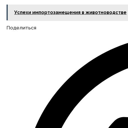
Успехи импортозамещения в животноводстве
Share
Поделиться
this
content
Opens
in
a
new
window