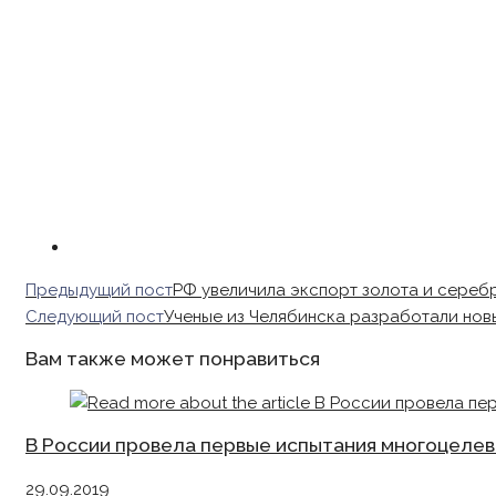
Read
Предыдущий пост
РФ увеличила экспорт золота и серебра
more
Следующий пост
Ученые из Челябинска разработали новы
articles
Вам также может понравиться
В России провела первые испытания многоцелев
29.09.2019