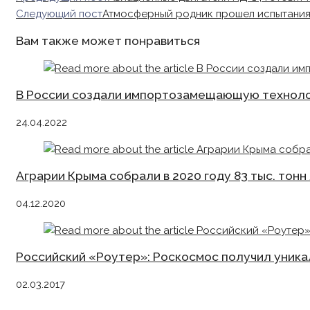
more
Следующий пост
Атмосферный родник прошел испытания
articles
Вам также может понравиться
В России создали импортозамещающую техноло
24.04.2022
Аграрии Крыма собрали в 2020 году 83 тыс. тонн
04.12.2020
Российский «Роутер»: Роскосмос получил уник
02.03.2017