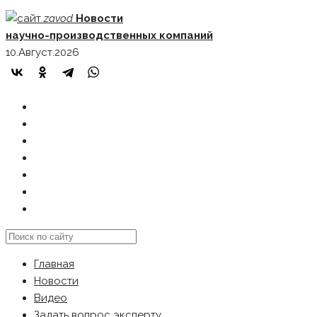
Skip
zavod
Новости
to
научно-производственных компаний
content
10.Август.2026
ГЛАВНАЯ
НОВОСТИ
ВИДЕО
ЗАДАТЬ ВОПРОС ЭКСПЕРТУ
РЕКЛАМОДАТЕЛЯМ
КАРТА САЙТА
Search
this
Главная
website
Новости
Видео
Задать вопрос эксперту