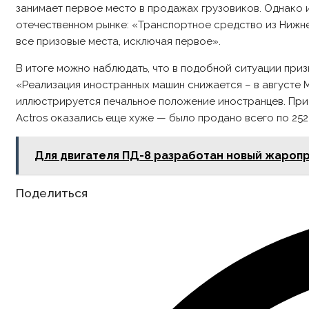
занимает первое место в продажах грузовиков. Однако 
отечественном рынке: «Транспортное средство из Нижне
все призовые места, исключая первое».
В итоге можно наблюдать, что в подобной ситуации при
«Реализация иностранных машин снижается – в августе M
иллюстрируется печальное положение иностранцев. При 
Actros оказались еще хуже — было продано всего по 25
Для двигателя ПД-8 разработан новый жароп
Share
Поделиться
this
content
Opens
in
a
new
window