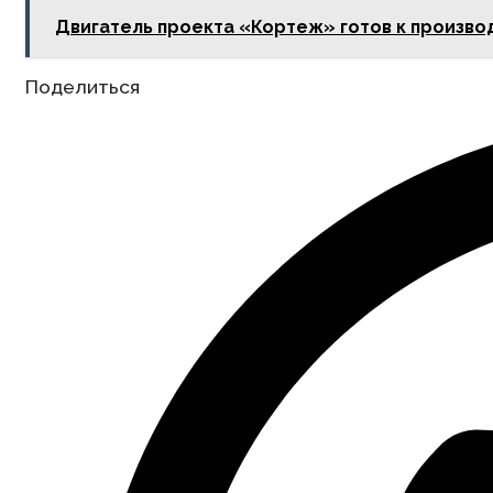
Двигатель проекта «Кортеж» готов к произво
Share
Поделиться
this
content
Opens
in
a
new
window