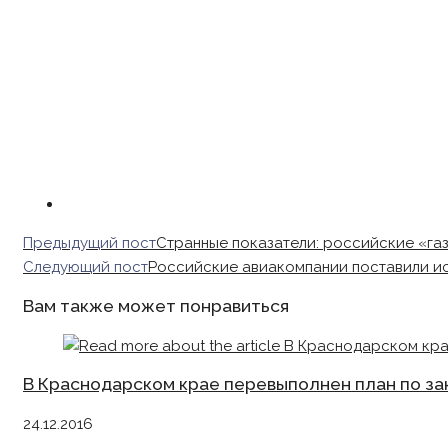
Read
Предыдущий пост
Странные показатели: российские «газ
more
Следующий пост
Российские авиакомпании поставили и
articles
Вам также может понравиться
В Краснодарском крае перевыполнен план по за
24.12.2016