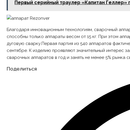
Первый серийный траулер «Капитан Геллер» п
Благодаря инновационным технологиям, сварочный аппарат
способны только аппараты весом от 15 кг. При этом апп
дуговую сварку.Первая партия из 540 аппаратов фактич
сентябре. К изделию проявляют значительный интерес за
сварочных аппаратов в год и занять не менее 5% рынка 
Share
Поделиться
this
content
Opens
in
a
new
window