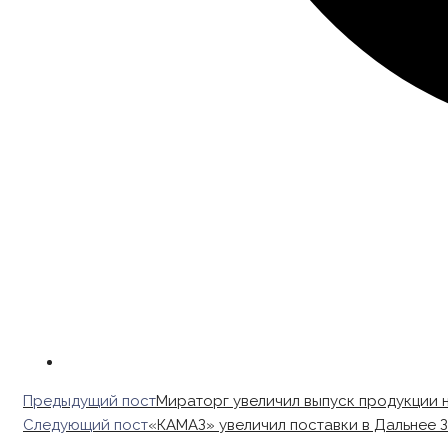
Read
Предыдущий пост
Мираторг увеличил выпуск продукции 
more
Следующий пост
«КАМАЗ» увеличил поставки в Дальнее З