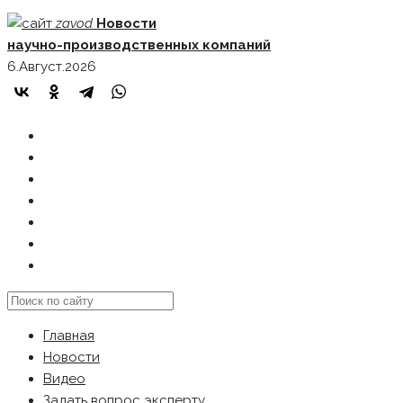
Skip
zavod
Новости
to
научно-производственных компаний
content
6.Август.2026
ГЛАВНАЯ
НОВОСТИ
ВИДЕО
ЗАДАТЬ ВОПРОС ЭКСПЕРТУ
РЕКЛАМОДАТЕЛЯМ
КАРТА САЙТА
Search
this
Главная
website
Новости
Видео
Задать вопрос эксперту