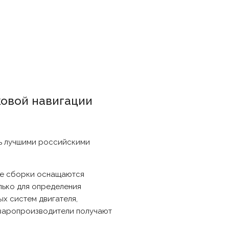
ковой навигации
сь лучшими российскими
пе сборки оснащаются
лько для определения
х систем двигателя,
оваропроизводители получают