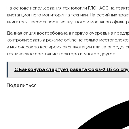
На основе использования технологии ГЛОНАСС на тракт
дистанционного мониторинга техники. На серийных тр
двигателя, засоренность воздушного и масляного фильтр
Данная опция востребована в первую очередь на предп
контролировать в режиме online не только местоположен
в моточасах за все время эксплуатации или за определе
техническое состояние трактора и многое другое.
С Байконура стартует ракета Союз-2.1б со сп
Share
Поделиться
this
content
Opens
in
a
new
window