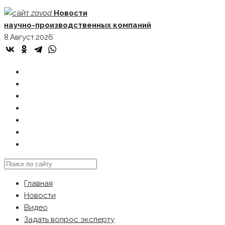
Skip
zavod
Новости
to
научно-производственных компаний
content
8.Август.2026
ГЛАВНАЯ
НОВОСТИ
ВИДЕО
ЗАДАТЬ ВОПРОС ЭКСПЕРТУ
РЕКЛАМОДАТЕЛЯМ
КАРТА САЙТА
Search
this
Главная
website
Новости
Видео
Задать вопрос эксперту