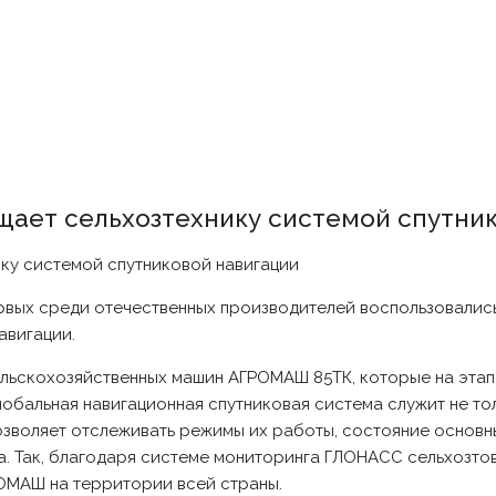
ает сельхозтехнику системой спутни
рвых среди отечественных производителей воспользовали
авигации.
ельскохозяйственных машин АГРОМАШ 85ТК, которые на эта
бальная навигационная спутниковая система служит не то
зволяет отслеживать режимы их работы, состояние основны
а. Так, благодаря системе мониторинга ГЛОНАСС сельхозт
ОМАШ на территории всей страны.