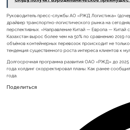
Руководитель пресс-службы АО «РЖД Логистика» (доче
драйвер транспортно-логистического рынка на сегодняш
перспективных. «Направление Китай — Европа — Китай со
Казахстан вырос более чем на 50% по сравнению 2019 г
объёмов контейнерных перевозок происходит не только з
тенденция существенного роста интереса клиентов к м
Долгосрочная программа развития ОАО «РЖД» до 2025 го
года холдинг скорректировал планы. Как ранее сообщил
года.
Share
Поделиться
this
content
Opens
in
a
new
window