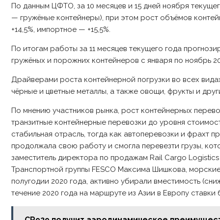
По данным ЦФТО, за 10 месяцев и 15 дней ноября текущег
— гружёные контейнеры), при этом рост объёмов контей
+14,5%, импортное — +15,5%.
По итогам работы за 11 месяцев текущего года прогнози
гружёных и порожних контейнеров c января по ноябрь 20
Драйверами роста контейнерной погрузки во всех видах
чёрные и цветные металлы, а также овощи, фрукты и дру
По мнению участников рынка, рост контейнерных перево
транзитные контейнерные перевозки до уровня стоимос
стабильная отрасль, тогда как автоперевозки и фрахт п
продолжала свою работу и смогла перевезти грузы, кот
заместитель директора по продажам Rail Cargo Logistic
Транспортной группы FESCO Максима Шишкова, морские 
полугодии 2020 года, активно убирали вместимость (сни
течение 2020 года на маршруте из Азии в Европу ставки 
CR929 получит аэродинамическое преимуществ