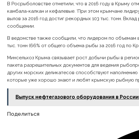
В Росрыболовстве отметили, что в 2016 году в Крыму отм
камбала-калкан и кефалевые. ‘При этом крымчане лиди
вылов за 2016 год достиг рекордных 103 тыс. тонн. Вкл
сообщении.
В ведомстве также сообщили, что лидером по объемам в
тыс. тонн (66% от общего объема рыбы за 2016 год по К
Минсельхоз Крыма связывает рост добычи рыбы в регион
пакета разрешительных документов для ведения рыбопр
других морских деликатесов способствуют наполнению 
которые уже хорошо знают и любят крымскую рыбную пр
Выпуск нефтегазового оборудования в России 
Share
Поделиться
this
content
Opens
in