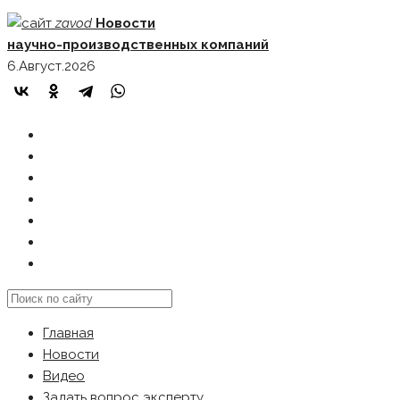
Skip
zavod
Новости
to
научно-производственных компаний
content
6.Август.2026
ГЛАВНАЯ
НОВОСТИ
ВИДЕО
ЗАДАТЬ ВОПРОС ЭКСПЕРТУ
РЕКЛАМОДАТЕЛЯМ
КАРТА САЙТА
Search
this
Главная
website
Новости
Видео
Задать вопрос эксперту