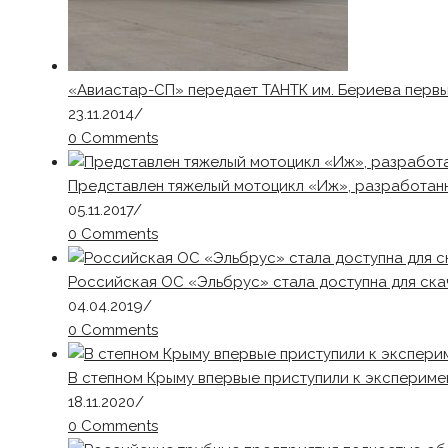
«Авиастар-СП» передает ТАНТК им. Бериева перв
23.11.2014
/
0 Comments
Представлен тяжелый мотоцикл «Иж», разработан
05.11.2017
/
0 Comments
Российская ОС «Эльбрус» стала доступна для ска
04.04.2019
/
0 Comments
В степном Крыму впервые приступили к экспериме
18.11.2020
/
0 Comments