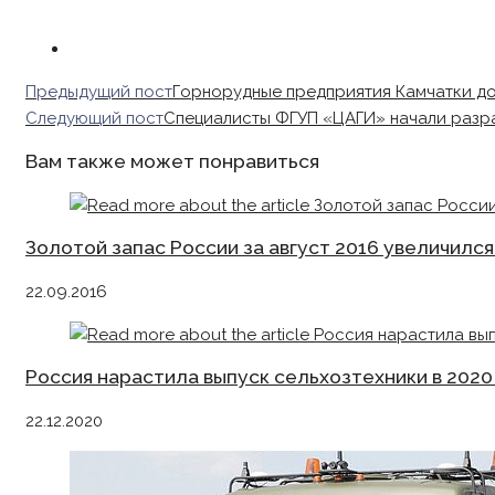
Read
Предыдущий пост
Горнорудные предприятия Камчатки до
more
Следующий пост
Специалисты ФГУП «ЦАГИ» начали разр
articles
Вам также может понравиться
Золотой запас России за август 2016 увеличился н
22.09.2016
Россия нарастила выпуск сельхозтехники в 2020
22.12.2020