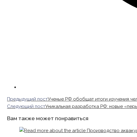
Read
Предыдущий пост
Ученые РФ обобщат итоги изучения чел
more
Следующий пост
Уникальная разработка РФ: новые «пер
articles
Вам также может понравиться