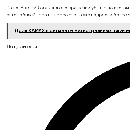
Ранее АвтоВАЗ объявил о сокращении убытка по итогам 2
автомобилей Lada в Евросоюзе также подросли более че
Доля КАМАЗ в сегменте магистральных тягачей
Share
Поделиться
this
content
Opens
in
a
new
window