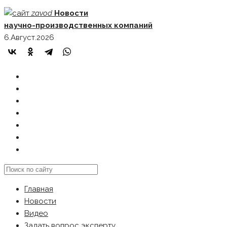
Skip
zavod
Новости
to
научно-производственных компаний
content
6.Август.2026
ГЛАВНАЯ
НОВОСТИ
ВИДЕО
ЗАДАТЬ ВОПРОС ЭКСПЕРТУ
РЕКЛАМОДАТЕЛЯМ
КАРТА САЙТА
Search
this
Главная
website
Новости
Видео
Задать вопрос эксперту