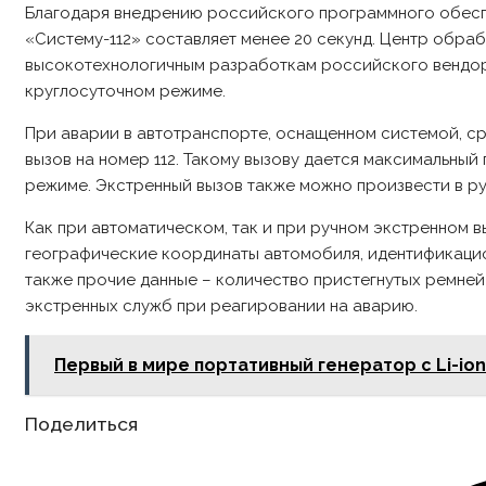
Благодаря внедрению российского программного обесп
«Систему-112» составляет менее 20 секунд. Центр обр
высокотехнологичным разработкам российского вендор
круглосуточном режиме.
При аварии в автотранспорте, оснащенном системой, ср
вызов на номер 112. Такому вызову дается максимальны
режиме. Экстренный вызов также можно произвести в ру
Как при автоматическом, так и при ручном экстренном в
географические координаты автомобиля, идентификацион
также прочие данные – количество пристегнутых ремней 
экстренных служб при реагировании на аварию.
Первый в мире портативный генератор с Li-io
Share
Поделиться
this
content
Opens