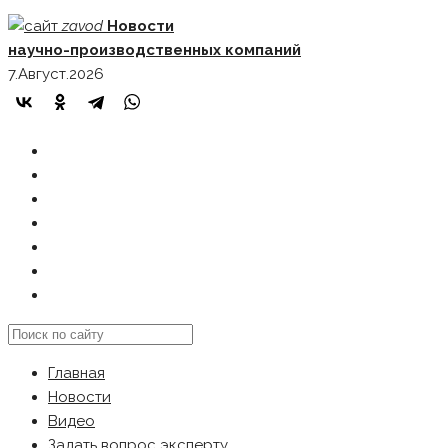
Skip
zavod
Новости
to
научно-производственных компаний
content
7.Август.2026
ГЛАВНАЯ
НОВОСТИ
ВИДЕО
ЗАДАТЬ ВОПРОС ЭКСПЕРТУ
РЕКЛАМОДАТЕЛЯМ
КАРТА САЙТА
Search
this
Главная
website
Новости
Видео
Задать вопрос эксперту