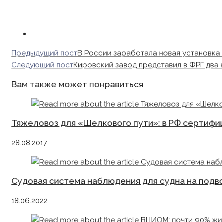
Read
Предыдущий пост
В России заработала новая установка
more
Следующий пост
Кировский завод представил в ФРГ два
articles
Вам также может понравиться
Тяжеловоз для «Шелкового пути»: в РФ сертиф
28.08.2017
Cудовая система наблюдения для судна на подв
18.06.2022