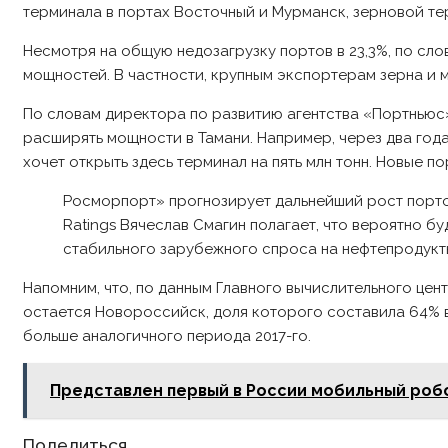
терминала в портах Восточный и Мурманск, зерновой те
Несмотря на общую недозагрузку портов в 23,3%, по сл
мощностей. В частности, крупным экспортерам зерна и
По словам директора по развитию агентства «Портньюс
расширять мощности в Тамани. Например, через два год
хочет открыть здесь терминал на пять млн тонн. Новые по
Росморпорт» прогнозирует дальнейший рост портовы
Ratings Вячеслав Смагин полагает, что вероятно бу
стабильного зарубежного спроса на нефтепродукты
Напомним, что, по данным Главного вычислительного це
остается Новороссийск, доля которого составила 64% вс
больше аналогичного периода 2017-го.
Представлен первый в России мобильный роб
Share
Поделиться