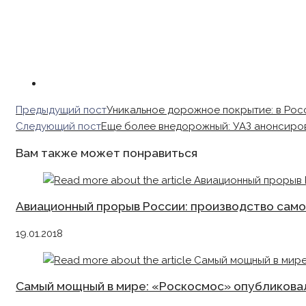
Read
Предыдущий пост
Уникальное дорожное покрытие: в Рос
more
Следующий пост
Еще более внедорожный: УАЗ анонсиро
articles
Вам также может понравиться
Авиационный прорыв России: производство само
19.01.2018
Самый мощный в мире: «Роскосмос» опубликовал