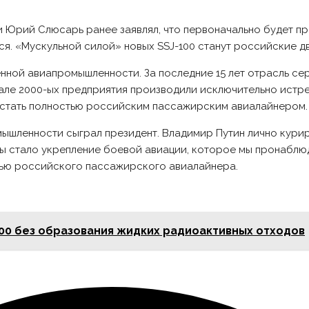
Юрий Слюсарь ранее заявлял, что первоначально будет пр
я. «Мускульной силой» новых SSJ-100 станут российские дви
нной авиапромышленности. За последние 15 лет отрасль сер
але 2000-ых предприятия производили исключительно истре
вастать полностью российским пассажирским авиалайнером.
мышленности сыграл президент. Владимир Путин лично кури
ы стало укрепление боевой авиации, которое мы пронабл
стью российского пассажирского авиалайнера.
00 без образования жидких радиоактивных отходов