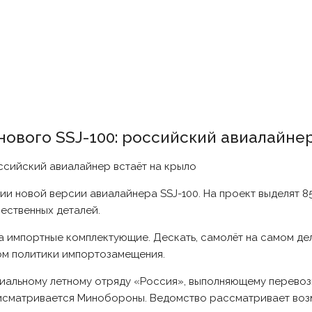
ового SSJ-100: российский авиалайнер
и новой версии авиалайнера SSJ-100. На проект выделят 8
ественных деталей.
а импортные комплектующие. Дескать, самолёт на самом дел
ом политики импортозамещения.
ециальному летному отряду «Россия», выполняющему перевоз
присматривается Минобороны. Ведомство рассматривает во