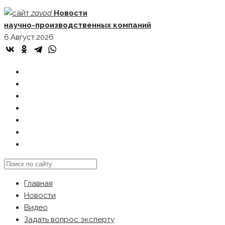
Skip
zavod
Новости
to
научно-производственных компаний
content
6.Август.2026
ГЛАВНАЯ
НОВОСТИ
ВИДЕО
ЗАДАТЬ ВОПРОС ЭКСПЕРТУ
РЕКЛАМОДАТЕЛЯМ
КАРТА САЙТА
Search
this
Главная
website
Новости
Видео
Задать вопрос эксперту