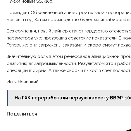
ТУ-134 новым SSJ-100.
Президент Объединенной авиастроительной корпорации 
машин в год. Затем производство будет масштабироватьс
Без сомнения, новый лайнер станет гордостью отечестве
параметров уже превзошла советские показатели. В нач
Теперь же они загружены заказами и скоро смогут пох
Значительную роль в этом ренессансе авиационной про
развитию авиапромышленности. Результатом этой работ
операции в Сирии. А также скорый выход в свет полно
Илья Новицкий
На ГХК переработали первую кассету ВВЭР-10
Share
Поделиться
this
content
Opens