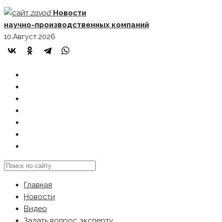
Skip
zavod
Новости
to
научно-производственных компаний
content
10.Август.2026
ГЛАВНАЯ
НОВОСТИ
ВИДЕО
ЗАДАТЬ ВОПРОС ЭКСПЕРТУ
РЕКЛАМОДАТЕЛЯМ
КАРТА САЙТА
Search
this
Главная
website
Новости
Видео
Задать вопрос эксперту