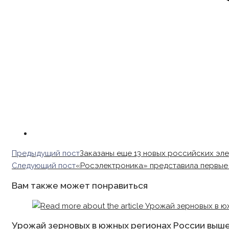
Read
Предыдущий пост
Заказаны еще 13 новых российских эл
more
Следующий пост
«Росэлектроника» представила первые
articles
Вам также может понравиться
Урожай зерновых в южных регионах России выше,