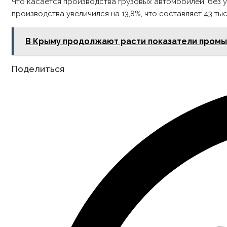
Что касается производства грузовых автомобилей, без у
производства увеличился на 13,8%, что составляет 43 т
В Крыму продолжают расти показатели пром
Share
Поделиться
this
content
Opens
in
a
new
window