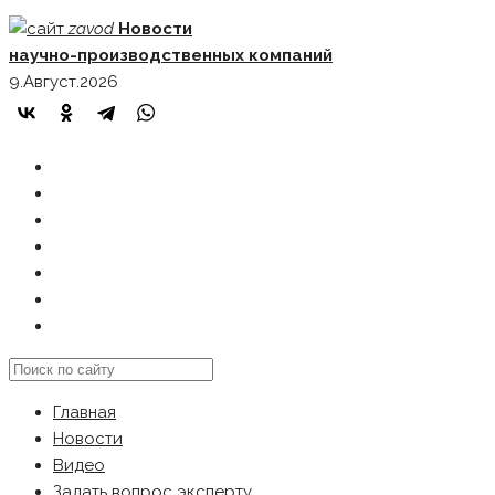
Skip
zavod
Новости
to
научно-производственных компаний
content
9.Август.2026
ГЛАВНАЯ
НОВОСТИ
ВИДЕО
ЗАДАТЬ ВОПРОС ЭКСПЕРТУ
РЕКЛАМОДАТЕЛЯМ
КАРТА САЙТА
Search
this
Главная
website
Новости
Видео
Задать вопрос эксперту