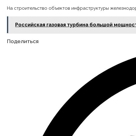
На строительство объектов инфраструктуры железнодоро
Российская газовая турбина большой мощност
Share
Поделиться
this
content
Opens
in
a
new
window