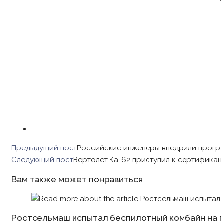
Read
Предыдущий пост
Российские инженеры внедрили прогр
more
Следующий пост
Вертолет Ка-62 приступил к сертифика
articles
Вам также может понравиться
Ростсельмаш испытал беспилотный комбайн на 