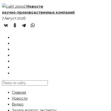
Skip
zavod
Новости
to
научно-производственных компаний
content
7.Август.2026
ГЛАВНАЯ
НОВОСТИ
ВИДЕО
ЗАДАТЬ ВОПРОС ЭКСПЕРТУ
РЕКЛАМОДАТЕЛЯМ
КАРТА САЙТА
Search
this
Главная
website
Новости
Видео
Задать вопрос эксперту