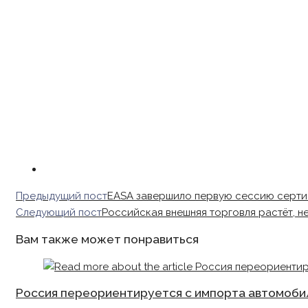
Read
Предыдущий пост
EASA завершило первую сессию серти
more
Следующий пост
Российская внешняя торговля растёт, н
articles
Вам также может понравиться
Россия переориентируется с импорта автомоби