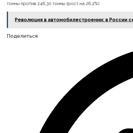
тонны против 246,30 тонны (рост на 26,2%).
Революция в автомобилестроении: в России с
Share
Поделиться
this
content
Opens
in
a
new
window