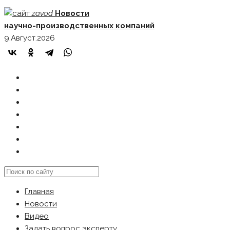
Skip
zavod
Новости
to
научно-производственных компаний
content
9.Август.2026
ГЛАВНАЯ
НОВОСТИ
ВИДЕО
ЗАДАТЬ ВОПРОС ЭКСПЕРТУ
РЕКЛАМОДАТЕЛЯМ
КАРТА САЙТА
Search
this
Главная
website
Новости
Видео
Задать вопрос эксперту