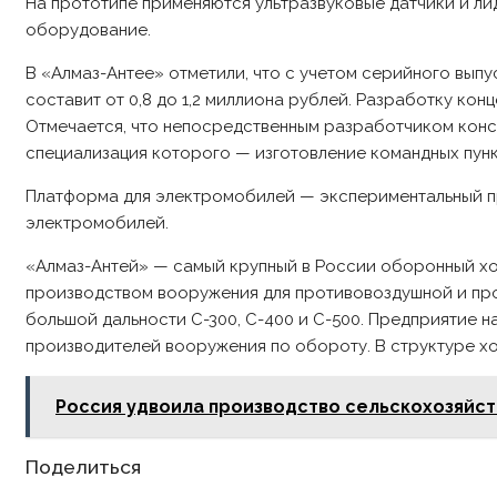
На прототипе применяются ультразвуковые датчики и л
оборудование.
В «Алмаз-Антее» отметили, что с учетом серийного выпу
составит от 0,8 до 1,2 миллиона рублей. Разработку ко
Отмечается, что непосредственным разработчиком конс
специализация которого — изготовление командных пунк
Платформа для электромобилей — экспериментальный пр
электромобилей.
«Алмаз-Антей» — самый крупный в России оборонный хол
производством вооружения для противовоздушной и пр
большой дальности С-300, С-400 и С-500. Предприятие н
производителей вооружения по обороту. В структуре хо
Россия удвоила производство сельскохозяйст
Share
Поделиться
this