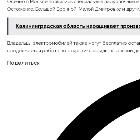
Осенью в Москве появились специальные парковочные ме
Остоженке, Большой Бронной, Малой Дмитровке и других
Калининградская область наращивает произв
Владельцы электромобилей также могут бесплатно остав
продолжается работа по открытию зарядных станций для 
Share
Поделиться
this
content
Opens
in
a
new
window