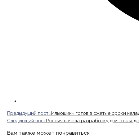
Read
Предыдущий пост
«Ильюшин» готов в сжатые сроки нала
more
Следующий пост
Россия начала разработку двигателя дл
articles
Вам также может понравиться