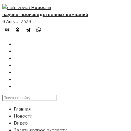
Skip
zavod
Новости
to
научно-производственных компаний
content
6.Август.2026
ГЛАВНАЯ
НОВОСТИ
ВИДЕО
ЗАДАТЬ ВОПРОС ЭКСПЕРТУ
РЕКЛАМОДАТЕЛЯМ
КАРТА САЙТА
Search
this
Главная
website
Новости
Видео
Задать вопрос эксперту