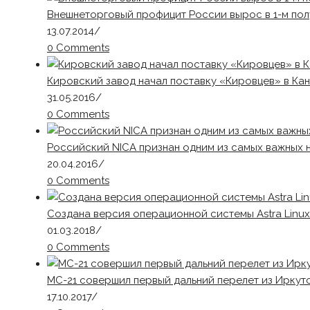
Внешнеторговый профицит России вырос в 1-м пол
13.07.2014
/
0 Comments
Кировский завод начал поставку «Кировцев» в Ка
31.05.2016
/
0 Comments
Российский NICA признан одним из самых важных 
20.04.2016
/
0 Comments
Создана версия операционной системы Astra Linu
01.03.2018
/
0 Comments
МС-21 совершил первый дальний перелет из Иркут
17.10.2017
/