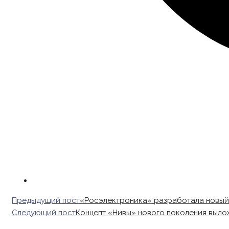
Read
Предыдущий пост
«Росэлектроника» разработала новый
more
Следующий пост
Концепт «Нивы» нового поколения выло
articles