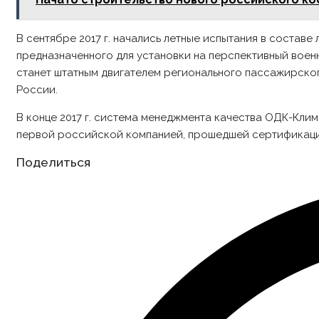
В сентябре 2017 г. начались летные испытания в состав
предназначенного для установки на перспективный воен
станет штатным двигателем регионального пассажирског
России.
В конце 2017 г. система менеджмента качества ОДК-Кл
первой российской компанией, прошедшей сертификацию 
Share
Поделиться
this
content
Opens
in
a
new
window