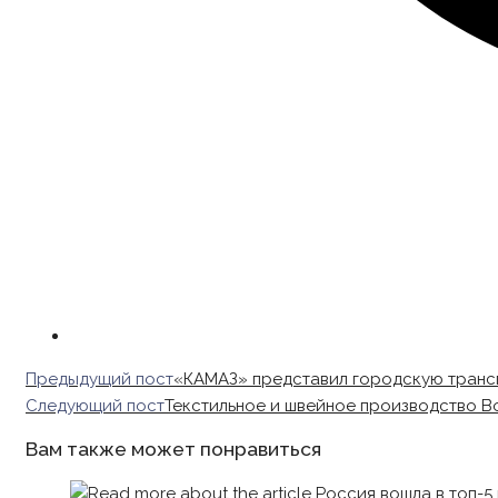
Read
Предыдущий пост
«КАМАЗ» представил городскую тран
more
Следующий пост
Текстильное и швейное производство Во
articles
Вам также может понравиться