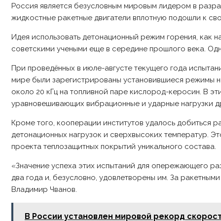
Россия является безусловным мировым лидером в разра
жидкостные ракетные двигатели вплотную подошли к св
Идея использовать детонационный режим горения, как 
советскими учеными еще в середине прошлого века. Одн
При проведённых в июле-августе текущего года испыта
мире были зарегистрированы установившиеся режимы н
около 20 кГц на топливной паре кислород-керосин. В эт
уравновешивающих вибрационные и ударные нагрузки др
Кроме того, кооперации институтов удалось добиться 
детонационных нагрузок и сверхвысоких температур. Эт
проекта теплозащитных покрытий уникального состава.
«Значение успеха этих испытаний для опережающего раз
два года и, безусловно, удовлетворены им. За ракетны
Владимир Чванов.
В России установлен мировой рекорд скорос