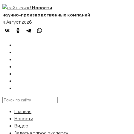
Skip
zavod
Новости
to
научно-производственных компаний
content
9.Август.2026
ГЛАВНАЯ
НОВОСТИ
ВИДЕО
ЗАДАТЬ ВОПРОС ЭКСПЕРТУ
РЕКЛАМОДАТЕЛЯМ
КАРТА САЙТА
Search
this
Главная
website
Новости
Видео
Задать вопрос эксперту