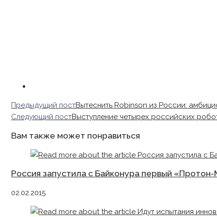
Read
Предыдущий пост
Вытеснить Robinson из России: амбици
more
Следующий пост
Выступление четырех российских робо
articles
Вам также может понравиться
Россия запустила с Байконура первый «Протон-
02.02.2015