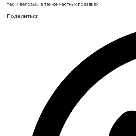
так и деловых, а также частных поездках.
Share
Поделиться
this
content
Opens
in
a
new
window