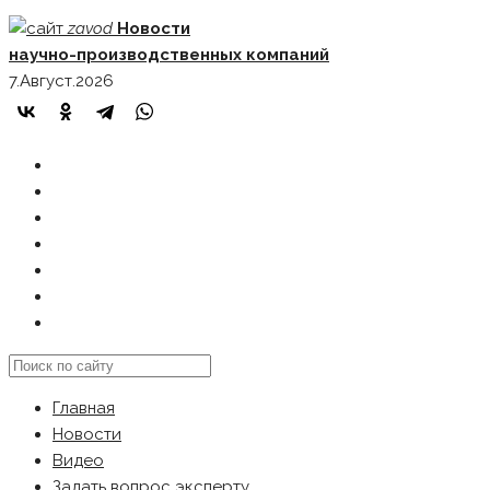
Skip
zavod
Новости
to
научно-производственных компаний
content
7.Август.2026
ГЛАВНАЯ
НОВОСТИ
ВИДЕО
ЗАДАТЬ ВОПРОС ЭКСПЕРТУ
РЕКЛАМОДАТЕЛЯМ
КАРТА САЙТА
Search
this
Главная
website
Новости
Видео
Задать вопрос эксперту