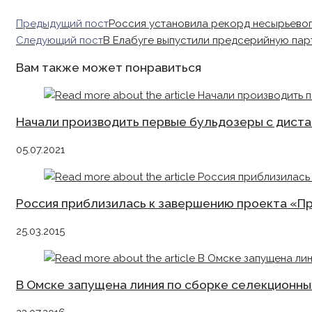
Read
Предыдущий пост
Россия установила рекорд несырьево
more
Следующий пост
В Елабуге выпустили предсерийную пар
articles
Вам также может понравиться
Начали производить первые бульдозеры с дист
05.07.2021
Россия приблизилась к завершению проекта «Пр
25.03.2015
В Омске запущена линия по сборке селекционны