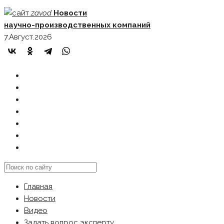
Skip
zavod
Новости
to
научно-производственных компаний
content
7.Август.2026
ГЛАВНАЯ
НОВОСТИ
ВИДЕО
ЗАДАТЬ ВОПРОС ЭКСПЕРТУ
РЕКЛАМОДАТЕЛЯМ
КАРТА САЙТА
Search
this
Главная
website
Новости
Видео
Задать вопрос эксперту