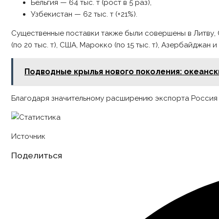
Бельгия — 64 тыс. т (рост в 5 раз),
Узбекистан — 62 тыс. т (+21%).
Существенные поставки также были совершены в Литву, Се
(по 20 тыс. т), США, Марокко (по 15 тыс. т), Азербайджан и 
Подводные крылья нового поколения: океанс
Благодаря значительному расширению экспорта Россия в
Источник
Share
Поделиться
this
content
Opens
in
a
new