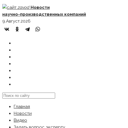
Skip
zavod
Новости
to
научно-производственных компаний
content
9.Август.2026
ГЛАВНАЯ
НОВОСТИ
ВИДЕО
ЗАДАТЬ ВОПРОС ЭКСПЕРТУ
РЕКЛАМОДАТЕЛЯМ
КАРТА САЙТА
Search
this
Главная
website
Новости
Видео
Задать вопрос эксперту