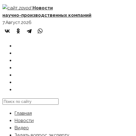
Skip
zavod
Новости
to
научно-производственных компаний
content
7.Август.2026
ГЛАВНАЯ
НОВОСТИ
ВИДЕО
ЗАДАТЬ ВОПРОС ЭКСПЕРТУ
РЕКЛАМОДАТЕЛЯМ
КАРТА САЙТА
Search
this
Главная
website
Новости
Видео
Задать вопрос эксперту