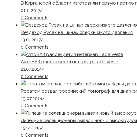
В Курганской области изготовили первую партию
01.11.2017
/
0 Comments
Вездеход Русак на шинах сверхнизкого давления
13.01.2017
/
0 Comments
АвтоВАЗ рассекретил интерьер Lada Vesta
21.07.2014
/
0 Comments
Росатом создал российский томограф для диагно
19.07.2018
/
0 Comments
Липецкие селекционеры вывели новый высокоуро
15.12.2015
/
0 Comments