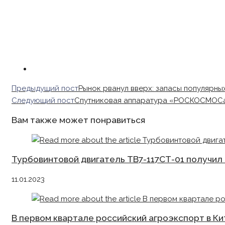
Read
Предыдущий пост
Рынок рванул вверх: запасы популярны
more
Следующий пост
Спутниковая аппаратура «РОСКОСМОСа»
articles
Вам также может понравиться
Турбовинтовой двигатель ТВ7-117СТ-01 получил
11.01.2023
В первом квартале российский агроэкспорт в Ки