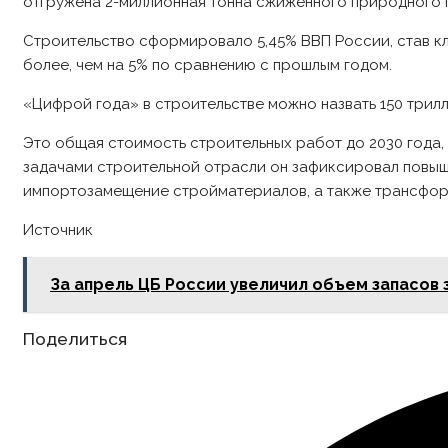
отгружена 2-миллионная тонна сжиженного природного г
Строительство сформировало 5,45% ВВП России, став 
более, чем на 5% по сравнению с прошлым годом.
«Цифрой года» в строительстве можно назвать 150 трил
Это общая стоимость строительных работ до 2030 года
задачами строительной отрасли он зафиксировал повыш
импортозамещение стройматериалов, а также трансфор
Источник
За апрель ЦБ России увеличил объем запасов 
Share
Поделиться
this
content
Opens
in
a