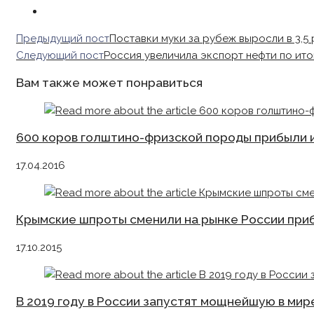
Read
Предыдущий пост
Поставки муки за рубеж выросли в 3,5 
more
Следующий пост
Россия увеличила экспорт нефти по ито
articles
Вам также может понравиться
600 коров голштино-фризской породы прибыли 
17.04.2016
Крымские шпроты сменили на рынке России при
17.10.2015
В 2019 году в России запустят мощнейшую в ми