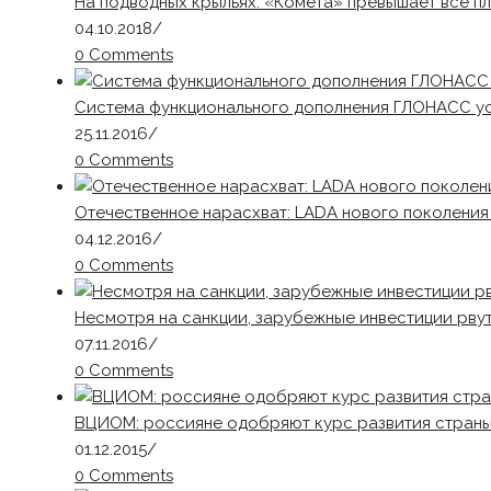
На подводных крыльях: «Комета» превышает все п
04.10.2018
/
0 Comments
Система функционального дополнения ГЛОНАСС у
25.11.2016
/
0 Comments
Отечественное нарасхват: LADA нового поколени
04.12.2016
/
0 Comments
Несмотря на санкции, зарубежные инвестиции рву
07.11.2016
/
0 Comments
ВЦИОМ: россияне одобряют курс развития стран
01.12.2015
/
0 Comments