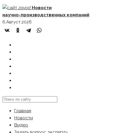
Skip
zavod
Новости
to
научно-производственных компаний
content
6.Август.2026
ГЛАВНАЯ
НОВОСТИ
ВИДЕО
ЗАДАТЬ ВОПРОС ЭКСПЕРТУ
РЕКЛАМОДАТЕЛЯМ
КАРТА САЙТА
Search
this
Главная
website
Новости
Видео
Задать вопрос эксперту