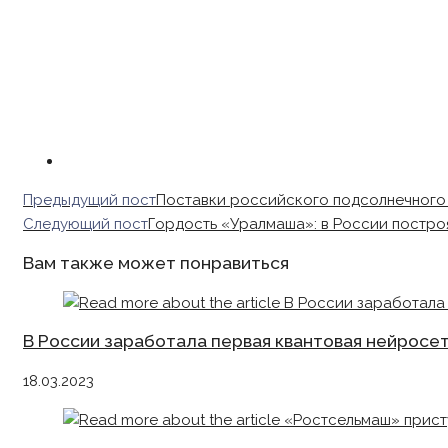
Read
Предыдущий пост
Поставки российского подсолнечного 
more
Следующий пост
Гордость «Уралмаша»: в России постро
articles
Вам также может понравиться
В России заработала первая квантовая нейросе
18.03.2023