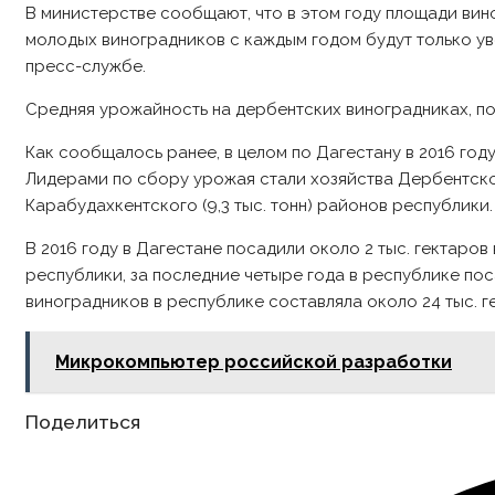
В министерстве сообщают, что в этом году площади ви
молодых виноградников с каждым годом будут только ув
пресс-службе.
Средняя урожайность на дербентских виноградниках, по 
Как сообщалось ранее, в целом по Дагестану в 2016 год
Лидерами по сбору урожая стали хозяйства Дербентского (
Карабудахкентского (9,3 тыс. тонн) районов республики.
В 2016 году в Дагестане посадили около 2 тыс. гектаров
республики, за последние четыре года в республике пос
виноградников в республике составляла около 24 тыс. ге
Микрокомпьютер российской разработки
Share
Поделиться
this
content
Opens
in