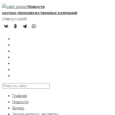
Skip
zavod
Новости
to
научно-производственных компаний
content
7.Август.2026
ГЛАВНАЯ
НОВОСТИ
ВИДЕО
ЗАДАТЬ ВОПРОС ЭКСПЕРТУ
РЕКЛАМОДАТЕЛЯМ
КАРТА САЙТА
Search
this
Главная
website
Новости
Видео
Задать вопрос эксперту