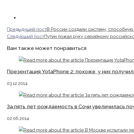
Read
Предыдущий пост
В России создали систему, способную
more
Следующий пост
Путин пожал руку серийному российск
articles
Вам также может понравиться
Презентация YotaPhone 2: похоже, у них получи
03.12.2014
За пять лет рождаемость в Сочи увеличилась поч
02.06.2014