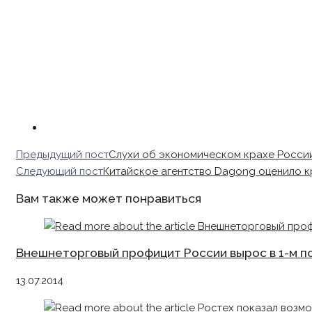
Read
Предыдущий пост
Слухи об экономическом крахе Росси
more
Следующий пост
Китайское агентство Dagong оценило к
articles
Вам также может понравиться
Внешнеторговый профицит России вырос в 1-м п
13.07.2014