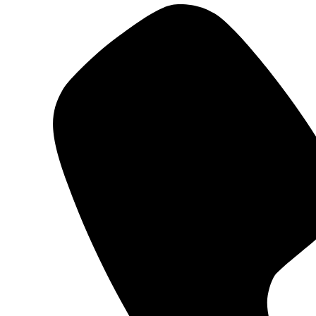
in
a
new
window