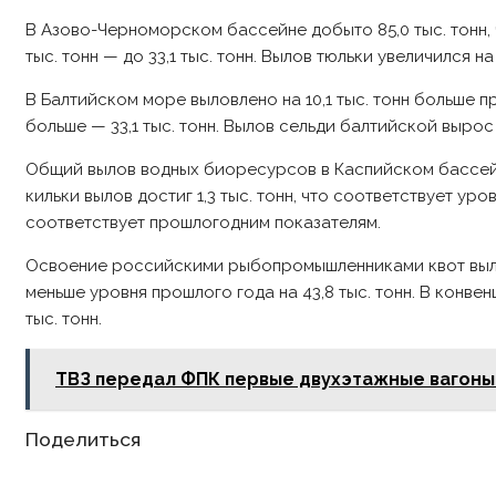
В Азово-Черноморском бассейне добыто 85,0 тыс. тонн, 
тыс. тонн — до 33,1 тыс. тонн. Вылов тюльки увеличился на 1
В Балтийском море выловлено на 10,1 тыс. тонн больше п
больше — 33,1 тыс. тонн. Вылов сельди балтийской вырос на
Общий вылов водных биоресурсов в Каспийском бассейне 
кильки вылов достиг 1,3 тыс. тонн, что соответствует ур
соответствует прошлогодним показателям.
Освоение российскими рыбопромышленниками квот вылова
меньше уровня прошлого года на 43,8 тыс. тонн. В конве
тыс. тонн.
ТВЗ передал ФПК первые двухэтажные вагоны
Share
Поделиться
this
content
Opens