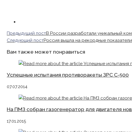
Read
Предыдущий пост
В России разработали уникальный ком
more
Следующий пост
Россия вышла на рекордные показатели
articles
Вам также может понравиться
Успешные испытания противоракеты ЗРС С-500
07.07.2014
На ПМЗ собран газогенератор для двигателя но
17.01.2015