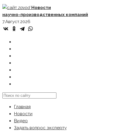
Skip
zavod
Новости
to
научно-производственных компаний
content
7.Август.2026
ГЛАВНАЯ
НОВОСТИ
ВИДЕО
ЗАДАТЬ ВОПРОС ЭКСПЕРТУ
РЕКЛАМОДАТЕЛЯМ
КАРТА САЙТА
Search
this
Главная
website
Новости
Видео
Задать вопрос эксперту