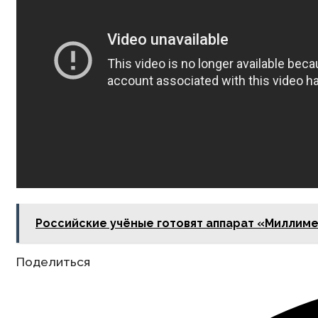
Российские учёные готовят аппарат «Миллиме
Share
Поделиться
this
content
Opens
in